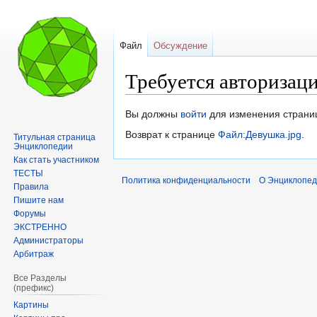
Файл
Обсуждение
Требуется авторизац
Перейти
Перейти
Вы должны
войти
для изменения страни
к
к
Возврат к странице
Файл:Девушка.jpg
.
Титульная страница
навигации
поиску
Энциклопедии
Как стать участником
ТЕСТЫ
Политика конфиденциальности
О Энциклопед
Правила
Пишите нам
Форумы
ЭКСТРЕННО
Администраторы
Арбитраж
Все Разделы
(префикс)
Картины