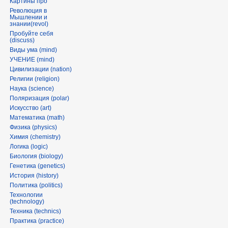
Картины про
Революция в
Мышлении и
знании(revol)
Пробуйте себя
(discuss)
Виды ума (mind)
УЧЕНИЕ (mind)
Цивилизации (nation)
Религии (religion)
Наука (science)
Поляризация (polar)
Искусство (art)
Математика (math)
Физика (physics)
Химия (chemistry)
Логика (logic)
Биология (biology)
Генетика (genetics)
История (history)
Политика (politics)
Технологии
(technology)
Техника (technics)
Практика (practice)