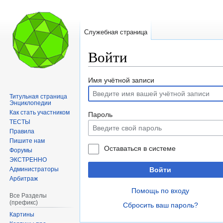
Служебная страница
Войти
Перейти
Перейти
Имя учётной записи
к
к
Титульная страница
навигации
поиску
Энциклопедии
Как стать участником
Пароль
ТЕСТЫ
Правила
Пишите нам
Оставаться в системе
Форумы
ЭКСТРЕННО
Администраторы
Войти
Арбитраж
Помощь по входу
Все Разделы
(префикс)
Сбросить ваш пароль?
Картины