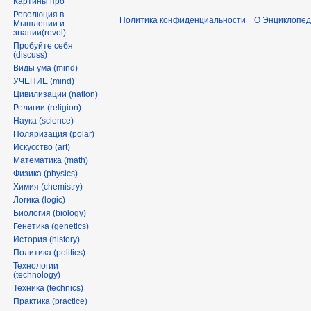
Картины про
Революция в
Политика конфиденциальности
О Энциклопед
Мышлении и
знании(revol)
Пробуйте себя
(discuss)
Виды ума (mind)
УЧЕНИЕ (mind)
Цивилизации (nation)
Религии (religion)
Наука (science)
Поляризация (polar)
Искусство (art)
Математика (math)
Физика (physics)
Химия (chemistry)
Логика (logic)
Биология (biology)
Генетика (genetics)
История (history)
Политика (politics)
Технологии
(technology)
Техника (technics)
Практика (practice)