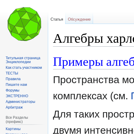
Статья
Обсуждение
Алгебры харл
Примеры алгеб
Перейти
Перейти
Титульная страница
Энциклопедии
к
к
Как стать участником
навигации
поиску
ТЕСТЫ
Пространства мо
Правила
Пишите нам
Форумы
комплексах (см.
ЭКСТРЕННО
Администраторы
Арбитраж
Для таких прост
Все Разделы
(префикс)
двумя интенсивн
Картины