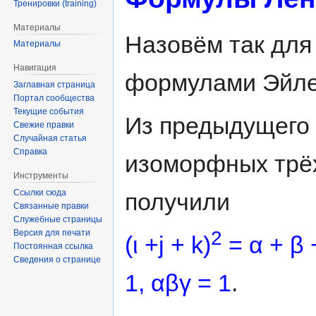
Тренировки (training)
Материалы
Назовём так для
Материалы
Навигация
формулами Эйле
Заглавная страница
Портал сообщества
Текущие события
Из предыдущего 
Свежие правки
Случайная статья
Справка
изоморфных трё
Инструменты
Ссылки сюда
получили
Связанные правки
Служебные страницы
2
Версия для печати
(ι +j + k)
= α + β 
Постоянная ссылка
Сведения о странице
1, αβγ = 1
.