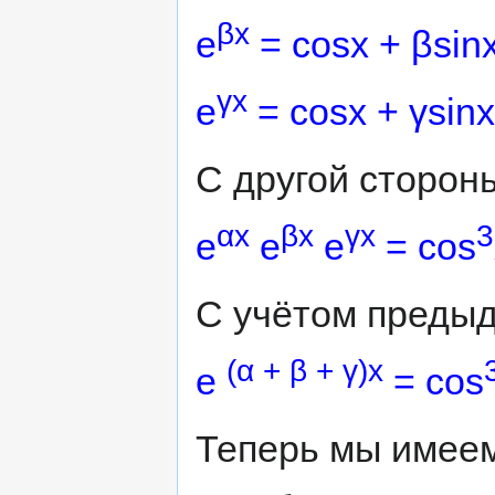
βх
е
= cosx + βsin
γх
е
= cosx + γsinx
С другой сторон
αх
βх
γх
3
е
е
е
= cos
С учётом преды
(α + β + γ)x
е
= cos
Теперь мы имеем