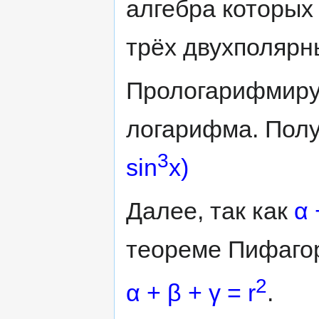
алгебра которых
трёх двухполярн
Прологарифмиру
логарифма. Пол
3
sin
x)
Далее, так как
α 
теореме Пифагор
2
α + β + γ = r
.