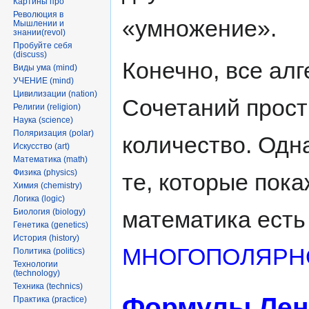
Картины про
Революция в
«умножение».
Мышлении и
знании(revol)
Пробуйте себя
(discuss)
Конечно, все ал
Виды ума (mind)
УЧЕНИЕ (mind)
Цивилизации (nation)
Сочетаний прост
Религии (religion)
Наука (science)
Поляризация (polar)
количество. Одн
Искусство (art)
Математика (math)
Физика (physics)
те, которые пок
Химия (chemistry)
Логика (logic)
математика есть
Биология (biology)
Генетика (genetics)
История (history)
МНОГОПОЛЯРН
Политика (politics)
Технологии
(technology)
Техника (technics)
Формулы Лен
Практика (practice)