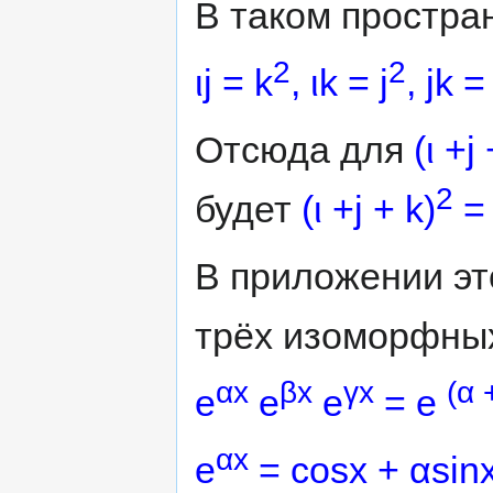
В таком простра
2
2
ιj = k
, ιk = j
, jk = 
Отсюда для
(ι +j
2
будет
(ι +j + k)
= 
В приложении эт
трёх изоморфных
αх
βх
γх
(α 
е
е
е
= е
αх
е
= cosx + αsin